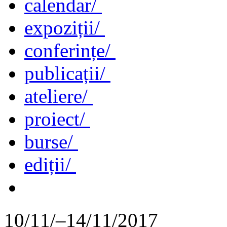
calendar/
expoziții/
conferințe/
publicații/
ateliere/
proiect/
burse/
ediții/
10/11/–14/11/2017