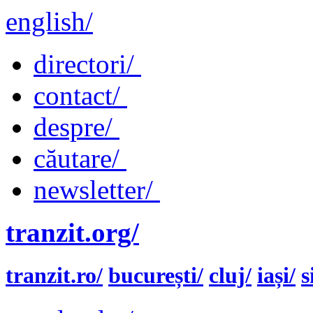
english/
directori/
contact/
despre/
căutare/
newsletter/
tranzit.org/
tranzit.ro/
bucurești/
cluj/
iași/
s