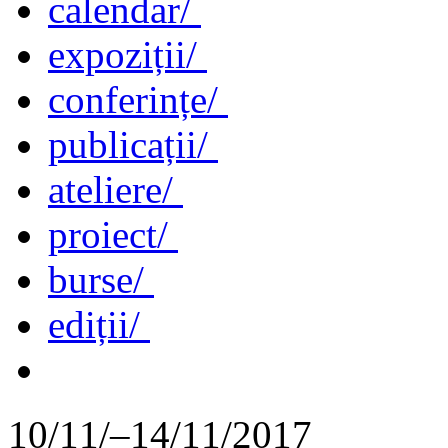
calendar/
expoziții/
conferințe/
publicații/
ateliere/
proiect/
burse/
ediții/
10/11/–14/11/2017