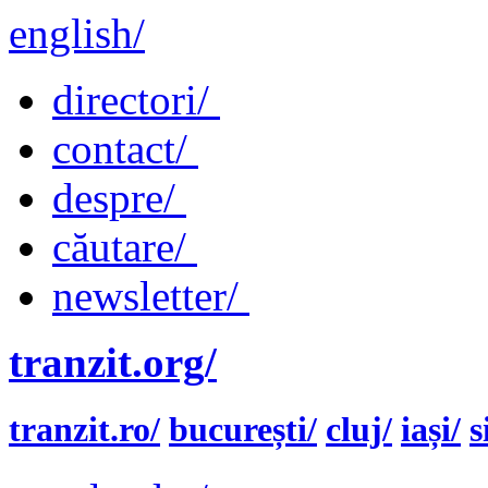
english/
directori/
contact/
despre/
căutare/
newsletter/
tranzit.org/
tranzit.ro/
bucurești/
cluj/
iași/
s