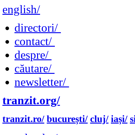
english/
directori/
contact/
despre/
căutare/
newsletter/
tranzit.org/
tranzit.ro/
bucurești/
cluj/
iași/
s