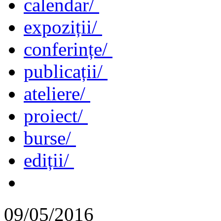
calendar/
expoziții/
conferințe/
publicații/
ateliere/
proiect/
burse/
ediții/
09/05/2016