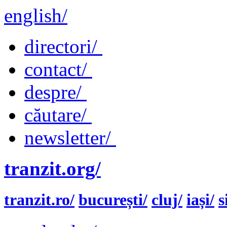
english/
directori/
contact/
despre/
căutare/
newsletter/
tranzit.org/
tranzit.ro/
bucurești/
cluj/
iași/
s