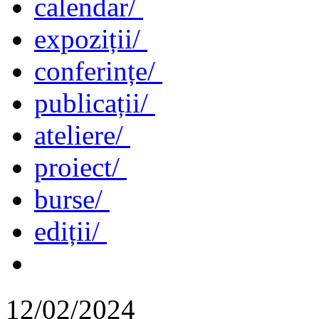
calendar/
expoziții/
conferințe/
publicații/
ateliere/
proiect/
burse/
ediții/
12/02/2024