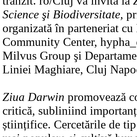
tranzit. ro/Cluj vă invită la
Z
Science şi Biodiversitate,
pr
organizată în parteneriat 
Community Center, hypha_etc
Milvus Group şi Departamen
Liniei Maghiare, Cluj Napo
Ziua Darwin
promovează com
critică, subliniind importan
științifice. Cercetările de t