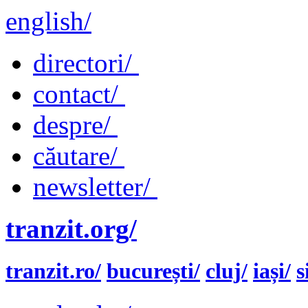
english/
directori/
contact/
despre/
căutare/
newsletter/
tranzit.org/
tranzit.ro/
bucurești/
cluj/
iași/
s