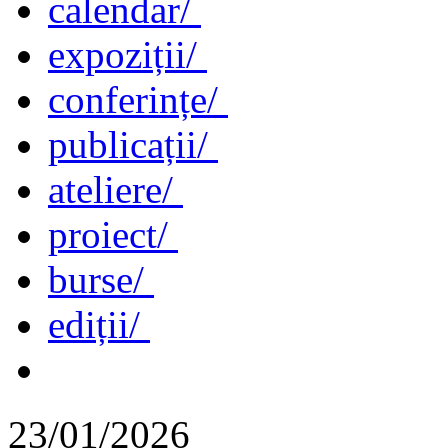
calendar/
expoziții/
conferințe/
publicații/
ateliere/
proiect/
burse/
ediții/
23/01/2026