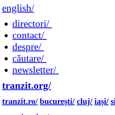
english/
directori/
contact/
despre/
căutare/
newsletter/
tranzit.org/
tranzit.ro/
bucurești/
cluj/
iași/
s