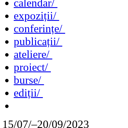
calendar/
expoziții/
conferințe/
publicații/
ateliere/
proiect/
burse/
ediții/
15/07/–20/09/2023