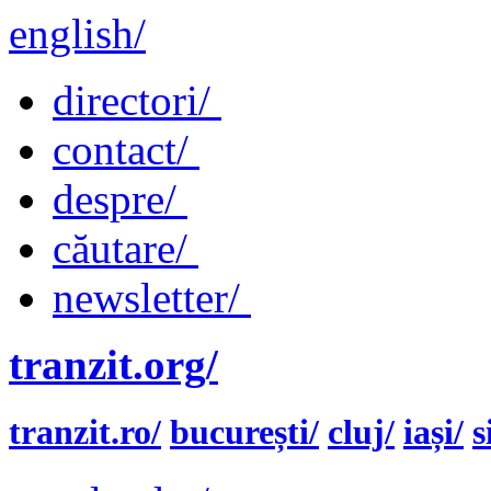
english/
directori/
contact/
despre/
căutare/
newsletter/
tranzit.org/
tranzit.ro/
bucurești/
cluj/
iași/
s