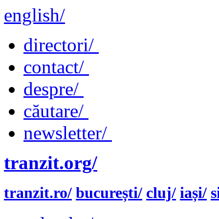
english/
directori/
contact/
despre/
căutare/
newsletter/
tranzit.org/
tranzit.ro/
bucurești/
cluj/
iași/
s