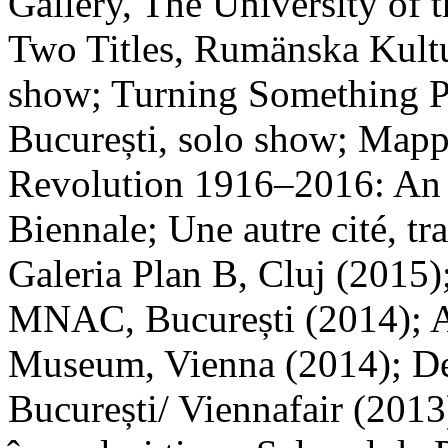
Gallery, The University of t
Two Titles, Rumänska Kultur
show; Turning Something Pla
București, solo show; Mapp
Revolution 1916–2016: An 
Biennale; Une autre cité, tr
Galeria Plan B, Cluj (2015);
MNAC, București (2014); A
Museum, Vienna (2014); De
București/ Viennafair (2013