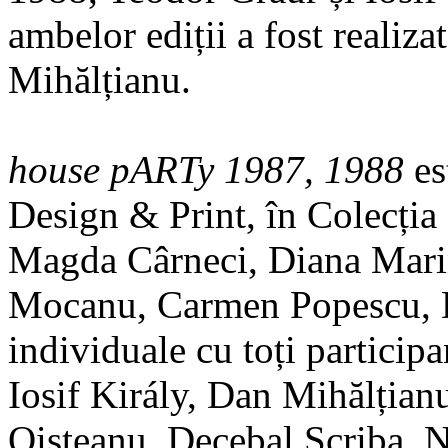
ambelor ediții a fost realiz
Mihălțianu.
house pARTy 1987, 1988
es
Design & Print, în Colecția 
Magda Cârneci, Diana Mari
Mocanu, Carmen Popescu, De
individuale cu toți particip
Iosif Király, Dan Mihălția
Oișteanu, Decebal Scriba, N