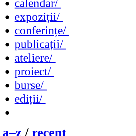
calendar/
expoziții/
conferințe/
publicații/
ateliere/
proiect/
burse/
ediții/
a–z
/
recent