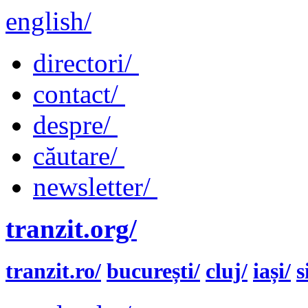
english/
directori/
contact/
despre/
căutare/
newsletter/
tranzit.org/
tranzit.ro/
bucurești/
cluj/
iași/
s