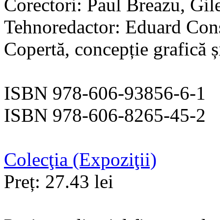
Corectori: Paul Breazu, Gil
Tehnoredactor: Eduard Con
Copertă, concepție grafică ș
ISBN 978-606-93856-6-1
ISBN 978-606-8265-45-2
Colecţia (Expoziţii)
Preț: 27.43 lei