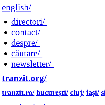
english/
directori/
contact/
despre/
căutare/
newsletter/
tranzit.org/
tranzit.ro/
bucurești/
cluj/
iași/
s