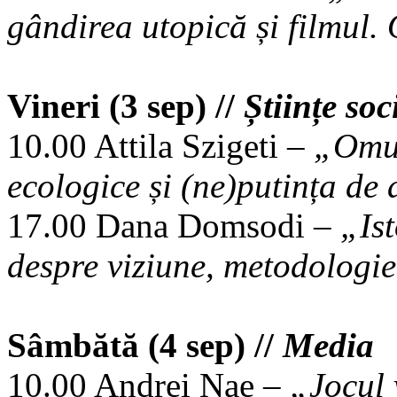
gândirea utopică și filmul.
Vineri (3 sep) //
Științe soc
10.00 Attila Szigeti –
„Omul
ecologice și (ne)putința de
17.00 Dana Domsodi –
„Isto
despre viziune, metodologie
Sâmbătă (4 sep) //
Media
10.00 Andrei Nae –
„Jocul 