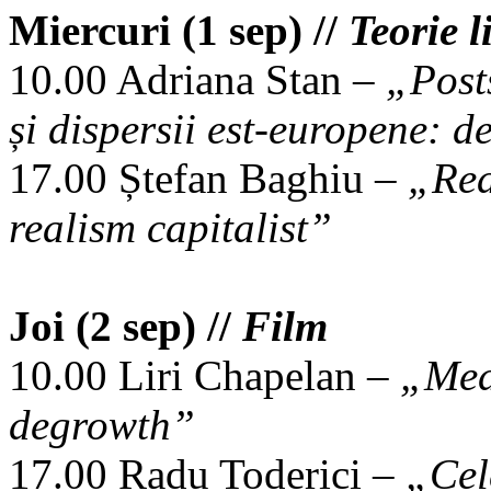
Miercuri (1 sep) //
Teorie l
10.00 Adriana Stan –
„Posts
și dispersii est-europene: de
17.00 Ștefan Baghiu –
„Rea
realism capitalist”
Joi (2 sep) //
Film
10.00 Liri Chapelan –
„Medi
degrowth”
17.00 Radu Toderici –
„Cele