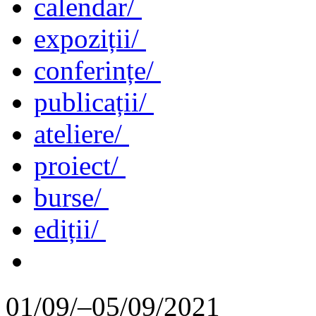
calendar/
expoziții/
conferințe/
publicații/
ateliere/
proiect/
burse/
ediții/
01/09/–05/09/2021