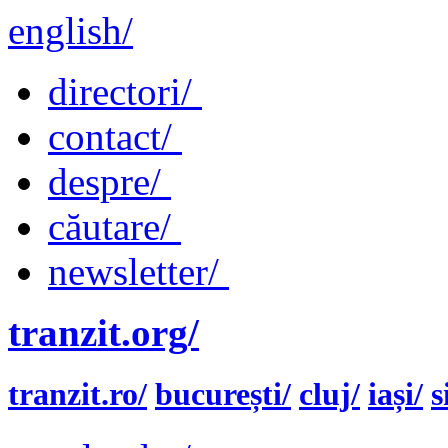
english/
directori/
contact/
despre/
căutare/
newsletter/
tranzit.org/
tranzit.ro/
bucurești/
cluj/
iași/
s