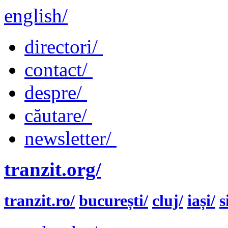
english/
directori/
contact/
despre/
căutare/
newsletter/
tranzit.org/
tranzit.ro/
bucurești/
cluj/
iași/
s