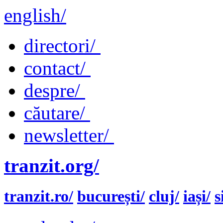
english/
directori/
contact/
despre/
căutare/
newsletter/
tranzit.org/
tranzit.ro/
bucurești/
cluj/
iași/
s