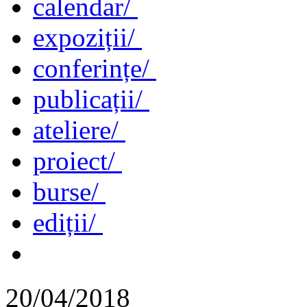
calendar/
expoziții/
conferințe/
publicații/
ateliere/
proiect/
burse/
ediții/
20/04/2018