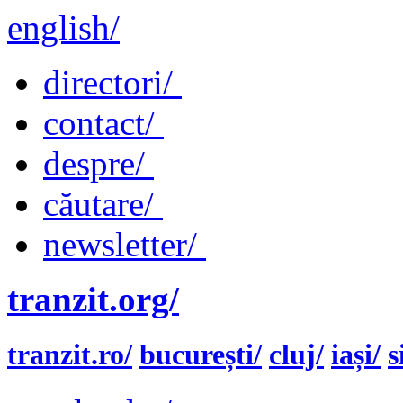
english/
directori/
contact/
despre/
căutare/
newsletter/
tranzit.org/
tranzit.ro/
bucurești/
cluj/
iași/
s