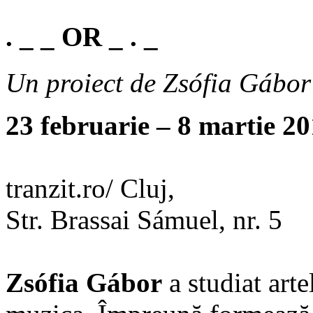
. _ _ OR _ . _
Un proiect de Zsófia Gábor
23 februarie – 8 martie 2
tranzit.ro/ Cluj,
Str. Brassai Sámuel, nr. 5
Zsófia Gábor
a studiat arte