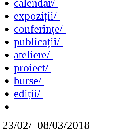
calendar/
expoziții/
conferințe/
publicații/
ateliere/
proiect/
burse/
ediții/
23/02/–08/03/2018