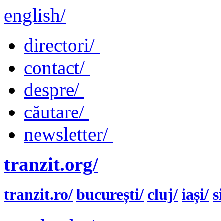
english/
directori/
contact/
despre/
căutare/
newsletter/
tranzit.org/
tranzit.ro/
bucurești/
cluj/
iași/
s