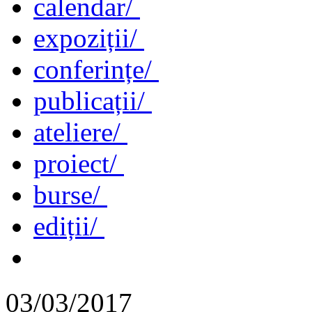
calendar/
expoziții/
conferințe/
publicații/
ateliere/
proiect/
burse/
ediții/
03/03/2017