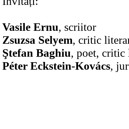
Invitați:
Vasile Ernu
, scriitor
Zsuzsa Selyem
, critic litera
Ştefan Baghiu
, poet, critic 
Péter Eckstein-Kovács
, jur