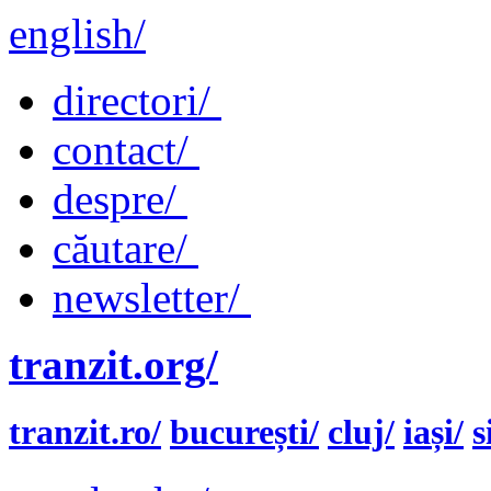
english/
directori/
contact/
despre/
căutare/
newsletter/
tranzit.org/
tranzit.ro/
bucurești/
cluj/
iași/
s