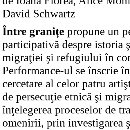
de Ioana Florea, Alice Moni
David Schwartz
Între granițe
propune un p
participativă despre istoria ş
migraţiei şi refugiului în co
Performance-ul se înscrie î
cercetare al celor patru artiş
de persecuţie etnică şi migr
înţelegerea proceselor de tr
omenirii, prin investigarea 