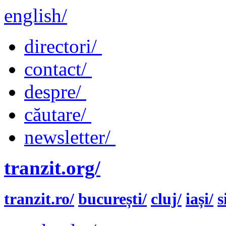
english/
directori/
contact/
despre/
căutare/
newsletter/
tranzit.org/
tranzit.ro/
bucurești/
cluj/
iași/
s