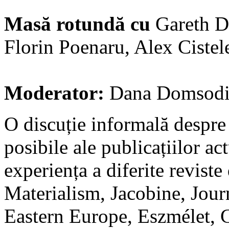
Masă rotundă cu
Gareth D
Florin Poenaru, Alex Cistel
Moderator:
Dana Domsod
O discuție informală despre c
posibile ale publicațiilor ac
experiența a diferite revist
Materialism, Jacobine, Jou
Eastern Europe, Eszmélet, 