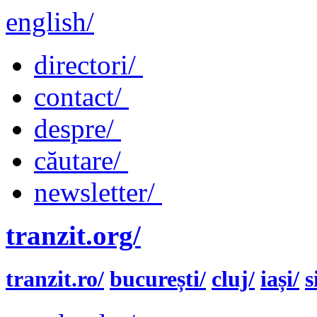
english/
directori/
contact/
despre/
căutare/
newsletter/
tranzit.org/
tranzit.ro/
bucurești/
cluj/
iași/
s