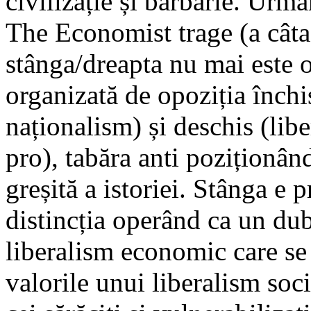
civilizație și barbarie. Urm
The Economist trage (a câta 
stânga/dreapta nu mai este op
organizată de opoziția închi
naționalism) și deschis (lib
pro), tabăra anti poziționân
greșită a istoriei. Stânga e p
distincția operând ca un du
liberalism economic care se
valorile unui liberalism soci