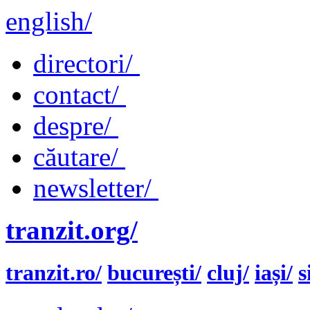
english/
directori/
contact/
despre/
căutare/
newsletter/
tranzit.org/
tranzit.ro/
bucurești/
cluj/
iași/
s