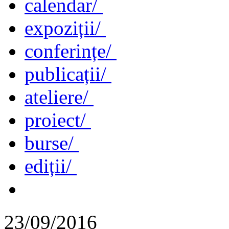
calendar/
expoziții/
conferințe/
publicații/
ateliere/
proiect/
burse/
ediții/
23/09/2016