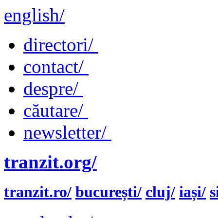
english/
directori/
contact/
despre/
căutare/
newsletter/
tranzit.org/
tranzit.ro/
bucurești/
cluj/
iași/
s