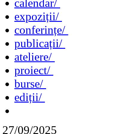
calendar/
expoziții/
conferințe/
publicații/
ateliere/
proiect/
burse/
ediții/
27/09/2025