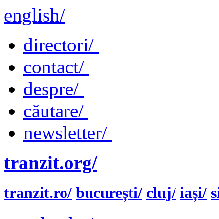
english/
directori/
contact/
despre/
căutare/
newsletter/
tranzit.org/
tranzit.ro/
bucurești/
cluj/
iași/
s