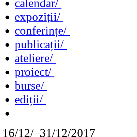
calendar/
expoziții/
conferințe/
publicații/
ateliere/
proiect/
burse/
ediții/
16/12/–31/12/2017