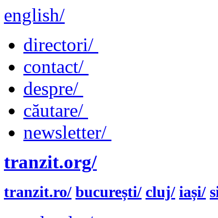
english/
directori/
contact/
despre/
căutare/
newsletter/
tranzit.org/
tranzit.ro/
bucurești/
cluj/
iași/
s