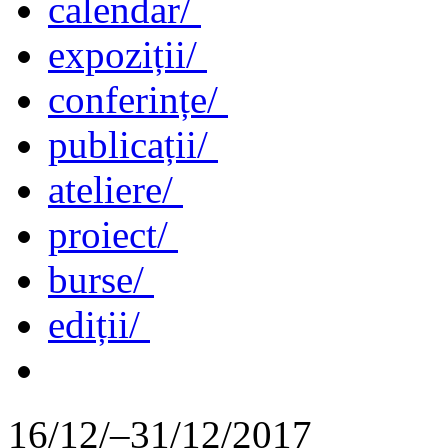
calendar/
expoziții/
conferințe/
publicații/
ateliere/
proiect/
burse/
ediții/
16/12/–31/12/2017