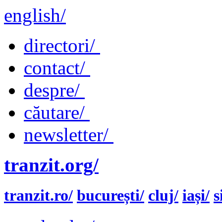
english/
directori/
contact/
despre/
căutare/
newsletter/
tranzit.org/
tranzit.ro/
bucurești/
cluj/
iași/
s