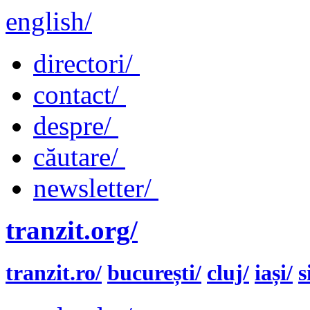
english/
directori/
contact/
despre/
căutare/
newsletter/
tranzit.org/
tranzit.ro/
bucurești/
cluj/
iași/
s