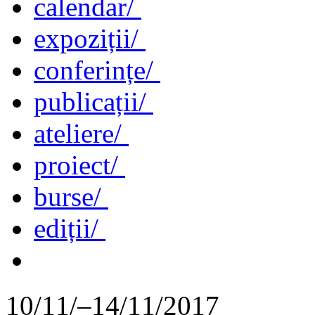
calendar/
expoziții/
conferințe/
publicații/
ateliere/
proiect/
burse/
ediții/
10/11/–14/11/2017