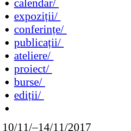
calendar/
expoziții/
conferințe/
publicații/
ateliere/
proiect/
burse/
ediții/
10/11/–14/11/2017