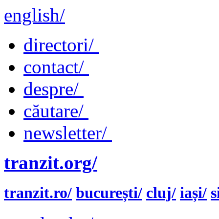
english/
directori/
contact/
despre/
căutare/
newsletter/
tranzit.org/
tranzit.ro/
bucurești/
cluj/
iași/
s