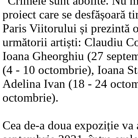
“Crimele sunt abolite. Nu ma
proiect care se desfășoară t
Paris Viitorului și prezintă 
următorii artiști: Claudiu C
Ioana Gheorghiu (27 septem
(4 - 10 octombrie), Ioana S
Adelina Ivan (18 - 24 octom
octombrie).
Cea de-a doua expoziție va 