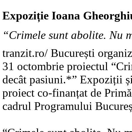
Expoziție Ioana Gheorghi
“Crimele sunt abolite. Nu m
tranzit.ro/ București organi
31 octombrie proiectul “Cri
decât pasiuni.*” Expoziții și
proiect co-finanțat de Prim
cadrul Programului Bucureș