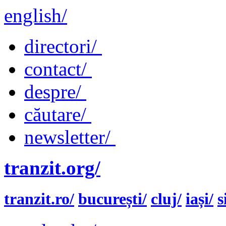
english/
directori/
contact/
despre/
căutare/
newsletter/
tranzit.org/
tranzit.ro/
bucurești/
cluj/
iași/
s