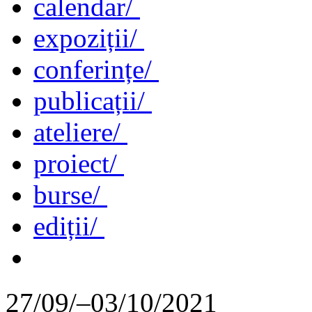
calendar/
expoziții/
conferințe/
publicații/
ateliere/
proiect/
burse/
ediții/
27/09/–03/10/2021