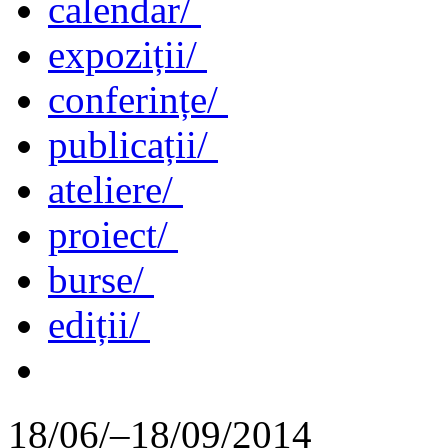
calendar/
expoziții/
conferințe/
publicații/
ateliere/
proiect/
burse/
ediții/
18/06/–18/09/2014