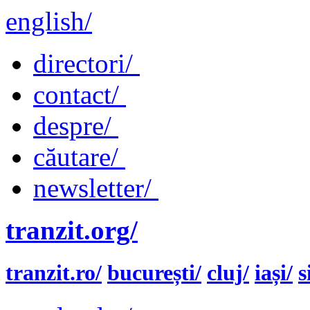
english/
directori/
contact/
despre/
căutare/
newsletter/
tranzit.org/
tranzit.ro/
bucurești/
cluj/
iași/
s