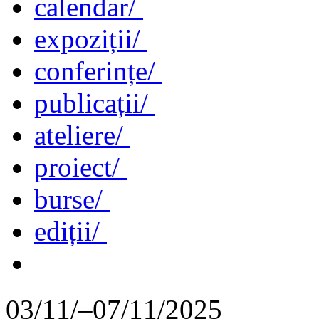
calendar/
expoziții/
conferințe/
publicații/
ateliere/
proiect/
burse/
ediții/
03/11/–07/11/2025