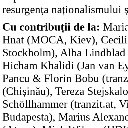
resurgența naționalismului ș
Cu contribuții de la:
Maria
Hnat (MOCA, Kiev), Cecilia
Stockholm), Alba Lindblad 
Hicham Khalidi (Jan van Ey
Pancu & Florin Bobu (tranzit
(Chișinău), Tereza Stejskalo
Schöllhammer (tranzit.at, V
Budapesta), Marius Alexand