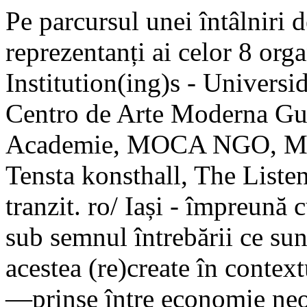
Pe parcursul unei întâlniri d
reprezentanți ai celor 8 orga
Institution(ing)s - Univers
Centro de Arte Moderna Gu
Academie, MOCA NGO, Mus
Tensta konsthall, The Listen
tranzit. ro/ Iași - împreună 
sub semnul întrebării ce sunt
acestea (re)create în context
—prinse între economie neol