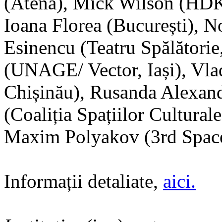
(Atena), Mick Wilson (HD
Ioana Florea (București), 
Esinencu (Teatru Spălătorie
(UNAGE/ Vector, Iași), Vlad
Chișinău), Rusanda Alexan
(Coaliția Spațiilor Cultural
Maxim Polyakov (3rd Space
Informații detaliate,
aici.