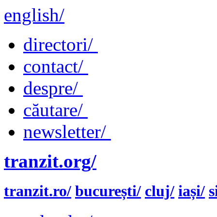
english/
directori/
contact/
despre/
căutare/
newsletter/
tranzit.org/
tranzit.ro/
bucurești/
cluj/
iași/
s