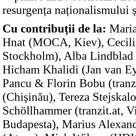
resurgența naționalismului ș
Cu contribuții de la:
Maria
Hnat (MOCA, Kiev), Cecilia
Stockholm), Alba Lindblad 
Hicham Khalidi (Jan van Ey
Pancu & Florin Bobu (tranzit
(Chișinău), Tereza Stejskalo
Schöllhammer (tranzit.at, V
Budapesta), Marius Alexand