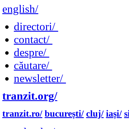
english/
directori/
contact/
despre/
căutare/
newsletter/
tranzit.org/
tranzit.ro/
bucurești/
cluj/
iași/
s