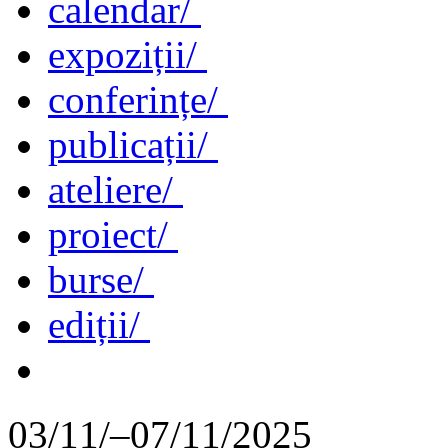
calendar/
expoziții/
conferințe/
publicații/
ateliere/
proiect/
burse/
ediții/
03/11/–07/11/2025