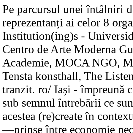
Pe parcursul unei întâlniri d
reprezentanți ai celor 8 orga
Institution(ing)s - Univers
Centro de Arte Moderna Gu
Academie, MOCA NGO, Mus
Tensta konsthall, The Listen
tranzit. ro/ Iași - împreună 
sub semnul întrebării ce sunt
acestea (re)create în context
—prinse între economie neol