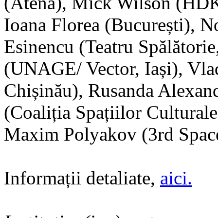
(Atena), Mick Wilson (HD
Ioana Florea (București), 
Esinencu (Teatru Spălătorie
(UNAGE/ Vector, Iași), Vlad
Chișinău), Rusanda Alexan
(Coaliția Spațiilor Cultural
Maxim Polyakov (3rd Space
Informații detaliate,
aici.