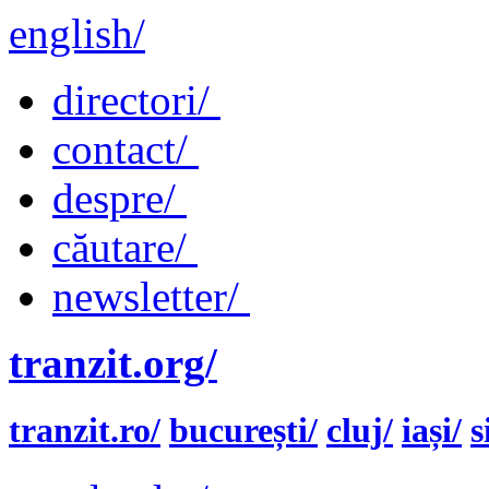
english/
directori/
contact/
despre/
căutare/
newsletter/
tranzit.org/
tranzit.ro/
bucurești/
cluj/
iași/
s