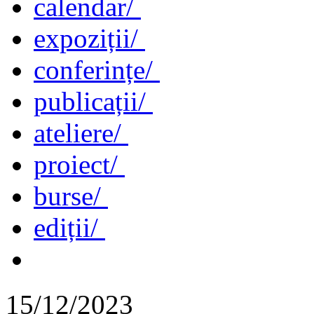
calendar/
expoziții/
conferințe/
publicații/
ateliere/
proiect/
burse/
ediții/
15/12/2023