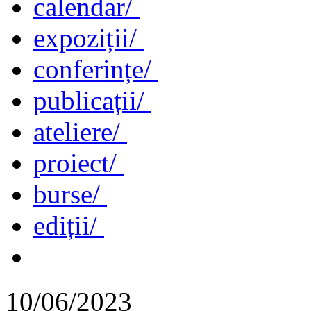
calendar/
expoziții/
conferințe/
publicații/
ateliere/
proiect/
burse/
ediții/
10/06/2023