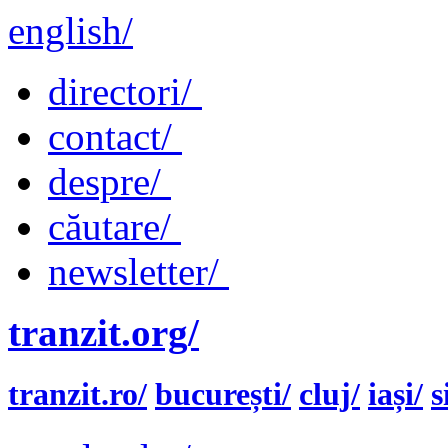
english/
directori/
contact/
despre/
căutare/
newsletter/
tranzit.org/
tranzit.ro/
bucurești/
cluj/
iași/
s