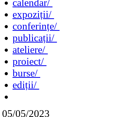
calendar/
expoziții/
conferințe/
publicații/
ateliere/
proiect/
burse/
ediții/
05/05/2023