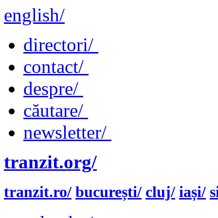
english/
directori/
contact/
despre/
căutare/
newsletter/
tranzit.org/
tranzit.ro/
bucurești/
cluj/
iași/
s