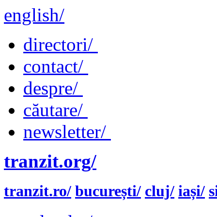
english/
directori/
contact/
despre/
căutare/
newsletter/
tranzit.org/
tranzit.ro/
bucurești/
cluj/
iași/
s