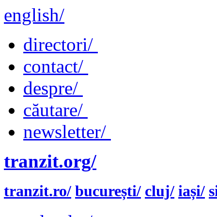
english/
directori/
contact/
despre/
căutare/
newsletter/
tranzit.org/
tranzit.ro/
bucurești/
cluj/
iași/
s