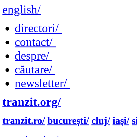
english/
directori/
contact/
despre/
căutare/
newsletter/
tranzit.org/
tranzit.ro/
bucurești/
cluj/
iași/
s