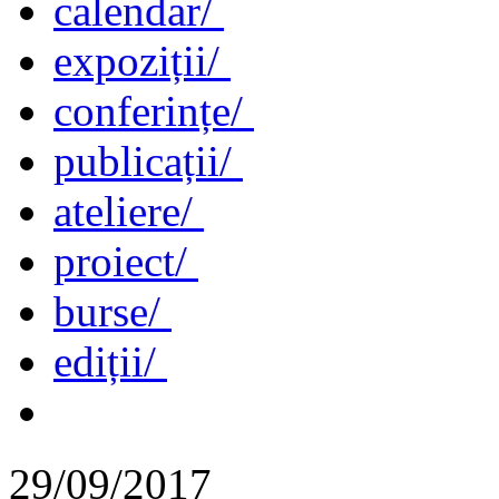
calendar/
expoziții/
conferințe/
publicații/
ateliere/
proiect/
burse/
ediții/
29/09/2017