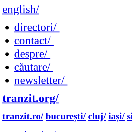
english/
directori/
contact/
despre/
căutare/
newsletter/
tranzit.org/
tranzit.ro/
bucurești/
cluj/
iași/
s