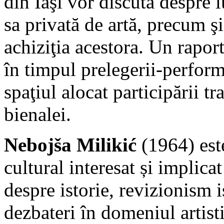
din Iaşi vor discuta despre l
sa privată de artă, precum ş
achiziţia acestora. Un raport
în timpul prelegerii-perform
spaţiul alocat participării tr
bienalei.
Nebojša Milikić
(1964) este
cultural interesat și implica
despre istorie, revizionism is
dezbateri în domeniul artistic