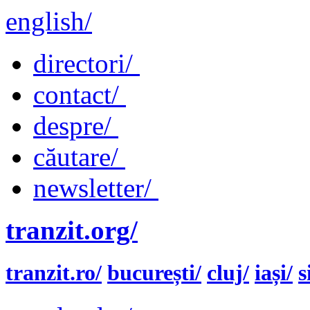
english/
directori/
contact/
despre/
căutare/
newsletter/
tranzit.org/
tranzit.ro/
bucurești/
cluj/
iași/
s