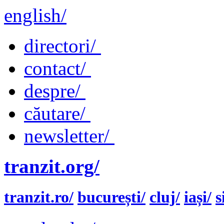
english/
directori/
contact/
despre/
căutare/
newsletter/
tranzit.org/
tranzit.ro/
bucurești/
cluj/
iași/
s