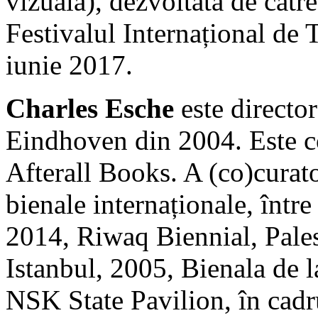
vizuală), dezvoltată de căt
Festivalul Internațional de T
iunie 2017.
Charles Esche
este direct
Eindhoven din 2004. Este co
Afterall Books. A (co)curato
bienale internaționale, între
2014, Riwaq Biennial, Pales
Istanbul, 2005, Bienala de 
NSK State Pavilion, în cadru