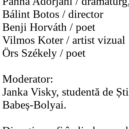
Panna Adorjáni / dramaturg,
Bálint Botos / director
Benji Horváth / poet
Vilmos Koter / artist vizual
Örs Székely / poet
Moderator:
Janka Visky, studentă de Ști
Babeș-Bolyai.