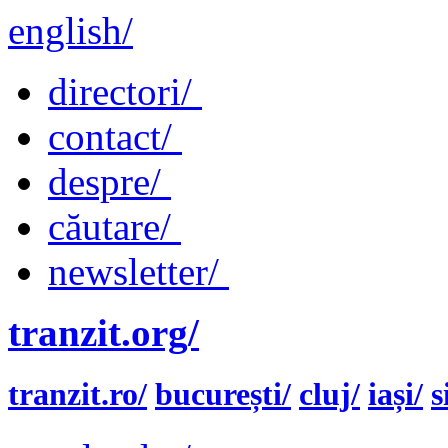
english/
directori/
contact/
despre/
căutare/
newsletter/
tranzit.org/
tranzit.ro/
bucurești/
cluj/
iași/
s