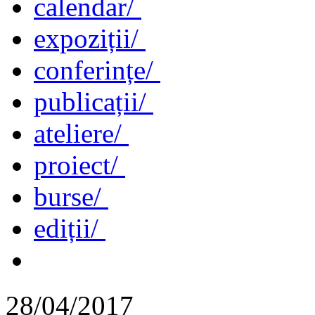
calendar/
expoziții/
conferințe/
publicații/
ateliere/
proiect/
burse/
ediții/
28/04/2017