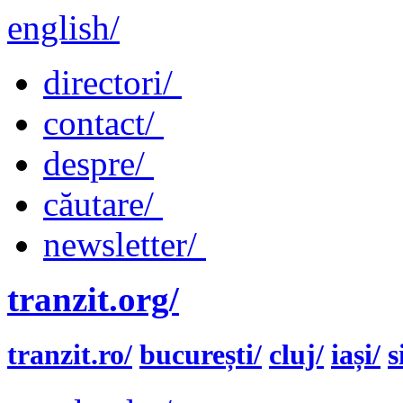
english/
directori/
contact/
despre/
căutare/
newsletter/
tranzit.org/
tranzit.ro/
bucurești/
cluj/
iași/
s