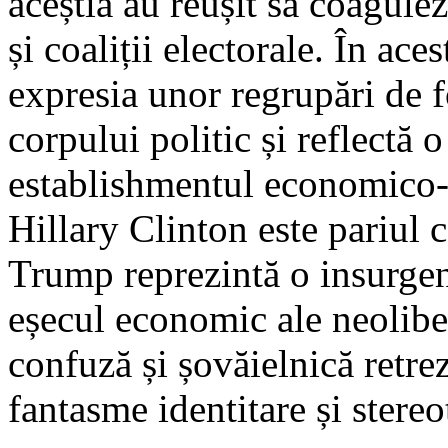
aceștia au reușit să coagulez
și coaliții electorale. În ac
expresia unor regrupări de fo
corpului politic și reflectă o
establishmentul economico-p
Hillary Clinton este pariul 
Trump reprezintă o insurgen
eșecul economic ale neoliber
confuză și șovăielnică retre
fantasme identitare și stereot