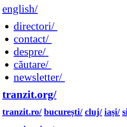
english/
directori/
contact/
despre/
căutare/
newsletter/
tranzit.org/
tranzit.ro/
bucurești/
cluj/
iași/
s