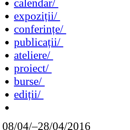
calendar/
expoziții/
conferințe/
publicații/
ateliere/
proiect/
burse/
ediții/
08/04/–28/04/2016