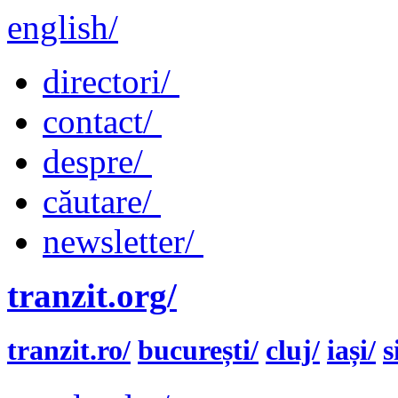
english/
directori/
contact/
despre/
căutare/
newsletter/
tranzit.org/
tranzit.ro/
bucurești/
cluj/
iași/
s