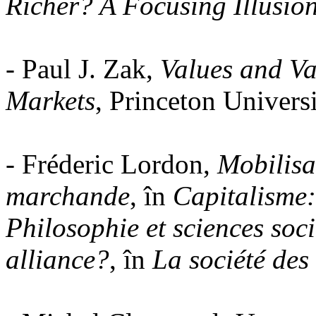
Richer? A Focusing Illusio
- Paul J. Zak,
Values and V
Markets
, Princeton Univers
- Fréderic Lordon,
Mobilisa
marchande
, în
Capitalisme: 
Philosophie et sciences soci
alliance?
, în
La société des 