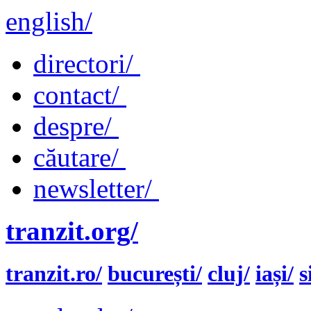
english/
directori/
contact/
despre/
căutare/
newsletter/
tranzit.org/
tranzit.ro/
bucurești/
cluj/
iași/
s