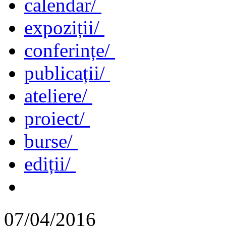
calendar/
expoziții/
conferințe/
publicații/
ateliere/
proiect/
burse/
ediții/
07/04/2016