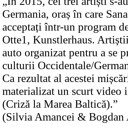
„În 2015, cei trei artiști s-a
Germania, oraș în care Sana
acceptați într-un program de
Otte1, Kunstlerhaus. Artiștii
auto organizat pentru a se pr
culturii Occidentale/Germa
Ca rezultat al acestei mișcări
materializat un scurt video i
(Criză la Marea Baltică).”
(Silvia Amancei & Bogdan