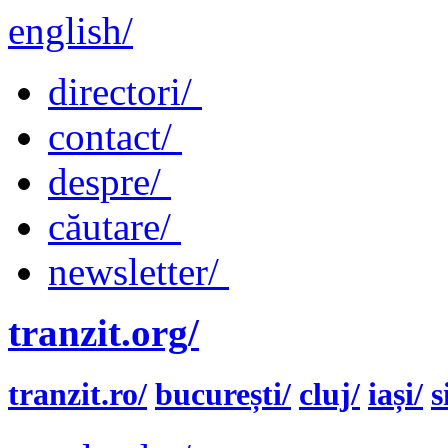
english/
directori/
contact/
despre/
căutare/
newsletter/
tranzit.org/
tranzit.ro/
bucurești/
cluj/
iași/
s