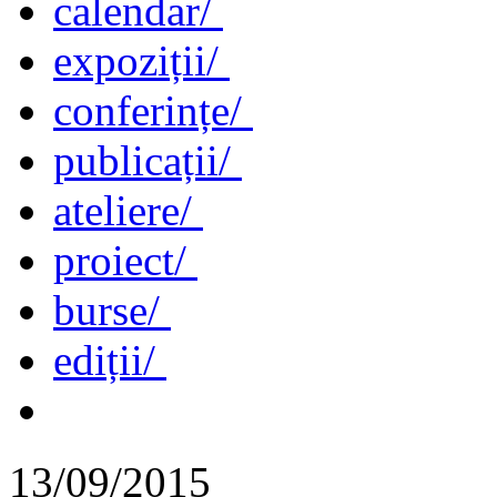
calendar/
expoziții/
conferințe/
publicații/
ateliere/
proiect/
burse/
ediții/
13/09/2015