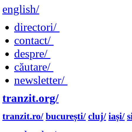
english/
directori/
contact/
despre/
căutare/
newsletter/
tranzit.org/
tranzit.ro/
bucurești/
cluj/
iași/
s