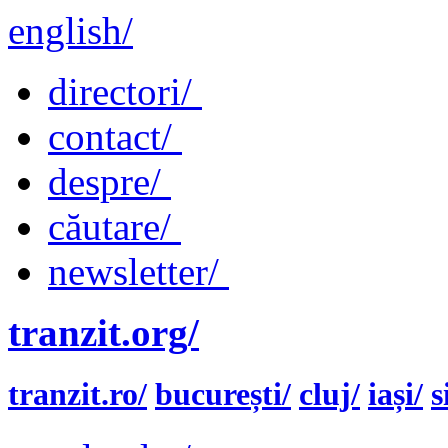
english/
directori/
contact/
despre/
căutare/
newsletter/
tranzit.org/
tranzit.ro/
bucurești/
cluj/
iași/
s