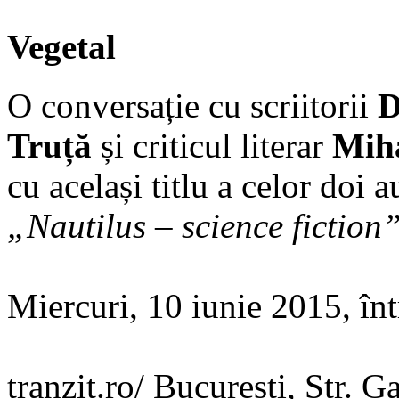
Vegetal
O conversație cu scriitorii
D
Truță
și criticul literar
Miha
cu același titlu a celor doi a
„Nautilus – science fiction
Miercuri, 10 iunie 2015, în
tranzit.ro/ București, Str. Ga