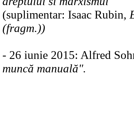
dreptului si marxismul
(suplimentar: Isaac Rubin,
(fragm.))
- 26 iunie 2015: Alfred So
muncă manuală".