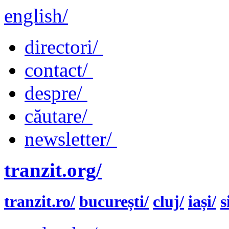
english/
directori/
contact/
despre/
căutare/
newsletter/
tranzit.org/
tranzit.ro/
bucurești/
cluj/
iași/
s