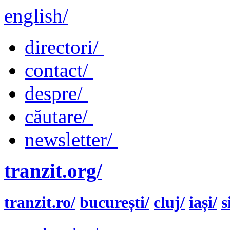
english/
directori/
contact/
despre/
căutare/
newsletter/
tranzit.org/
tranzit.ro/
bucurești/
cluj/
iași/
s