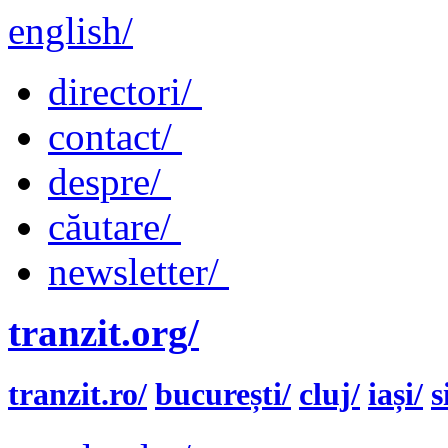
english/
directori/
contact/
despre/
căutare/
newsletter/
tranzit.org/
tranzit.ro/
bucurești/
cluj/
iași/
s