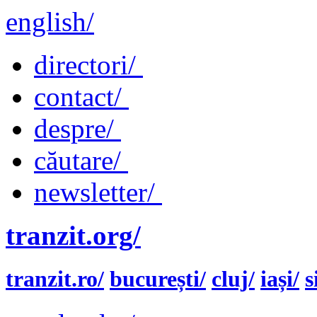
english/
directori/
contact/
despre/
căutare/
newsletter/
tranzit.org/
tranzit.ro/
bucurești/
cluj/
iași/
s