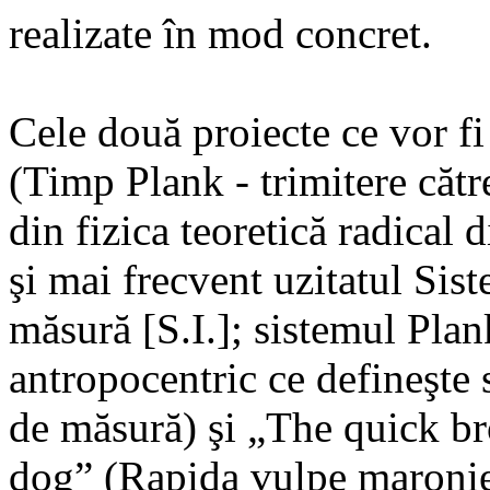
realizate în mod concret.
Cele două proiecte ce vor fi
(Timp Plank - trimitere cătr
din fizica teoretică radical 
şi mai frecvent uzitatul Sist
măsură [S.I.]; sistemul Plank
antropocentric ce defineşte 
de măsură) şi „The quick b
dog” (Rapida vulpe maronie 